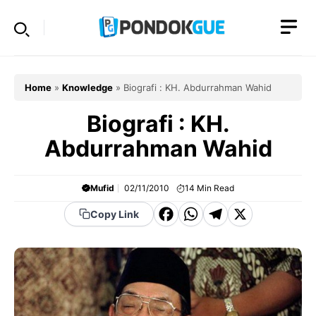
Skip
to
content
Home
»
Knowledge
»
Biografi : KH. Abdurrahman Wahid
Biografi : KH.
Abdurrahman Wahid
Mufid
02/11/2010
14
Min Read
F
W
T
X
Copy Link
a
h
el
c
a
e
e
t
g
b
s
r