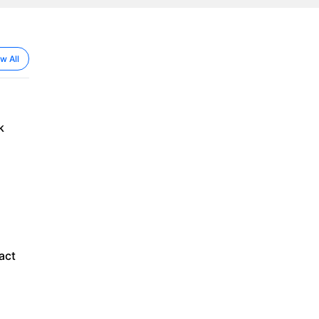
w All
k
act