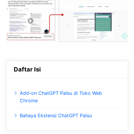
b
s
r
o
A
a
o
p
m
k
p
Daftar Isi
Add-on ChatGPT Palsu di Toko Web
Chrome
Bahaya Ekstensi ChatGPT Palsu