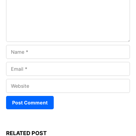
o
p
m
k
p
Name
Email
Website
RELATED POST