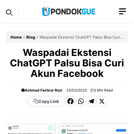
Skip
to
content
Home
»
Blog
»
Waspadai Ekstensi ChatGPT Palsu Bisa Curi
Akun Facebook
Waspadai Ekstensi
ChatGPT Palsu Bisa Curi
Akun Facebook
Achmad Fachrur Rozi
23/03/2023
3
Min Read
F
W
T
X
Copy Link
a
h
el
c
a
e
e
t
g