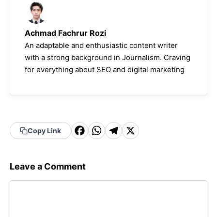
Achmad Fachrur Rozi
An adaptable and enthusiastic content writer
with a strong background in Journalism. Craving
for everything about SEO and digital marketing
F
W
T
X
Copy Link
a
h
el
c
a
e
Leave a Comment
e
t
g
Comment
b
s
r
o
A
a