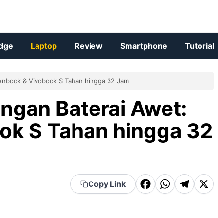
dge
Laptop
Review
Smartphone
Tutorial
Zenbook & Vivobook S Tahan hingga 32 Jam
ngan Baterai Awet:
ok S Tahan hingga 32
F
W
T
X
Copy Link
a
h
el
c
a
e