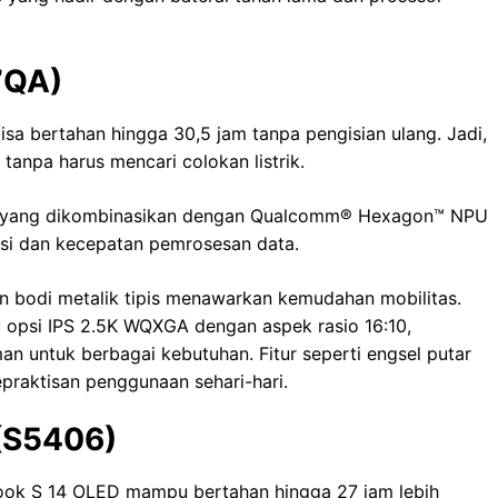
7QA)
sa bertahan hingga 30,5 jam tanpa pengisian ulang. Jadi,
 tanpa harus mencari colokan listrik.
1 yang dikombinasikan dengan Qualcomm®️ Hexagon™️ NPU
si dan kecepatan pemrosesan data.
n bodi metalik tipis menawarkan kemudahan mobilitas.
psi IPS 2.5K WQXGA dengan aspek rasio 16:10,
n untuk berbagai kebutuhan. Fitur seperti engsel putar
raktisan penggunaan sehari-hari.
(S5406)
book S 14 OLED mampu bertahan hingga 27 jam lebih