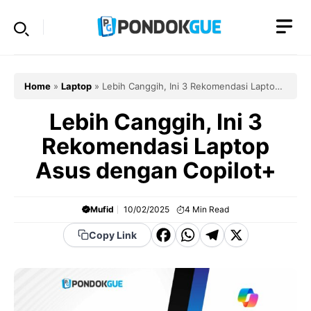
Skip
to
content
Home
»
Laptop
»
Lebih Canggih, Ini 3 Rekomendasi Laptop
Asus dengan Copilot+
Lebih Canggih, Ini 3
Rekomendasi Laptop
Asus dengan Copilot+
Mufid
10/02/2025
4
Min Read
F
W
T
X
Copy Link
a
h
el
c
a
e
e
t
g