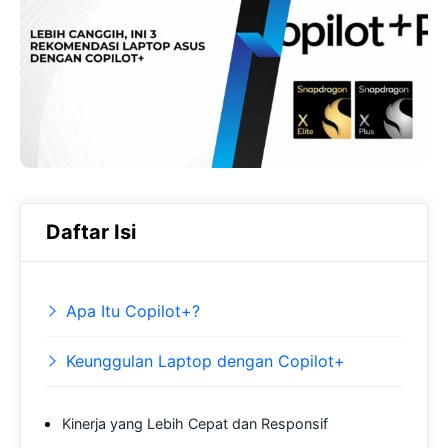
b
s
r
o
A
a
o
p
m
k
p
Daftar Isi
Apa Itu Copilot+?
Keunggulan Laptop dengan Copilot+
Kinerja yang Lebih Cepat dan Responsif