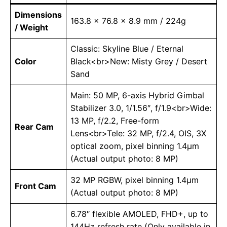
Dimensions
163.8 x 76.8 x 8.9 mm / 224g
/ Weight
Classic: Skyline Blue / Eternal
Color
Black<br>New: Misty Grey / Desert
Sand
Main: 50 MP, 6-axis Hybrid Gimbal
Stabilizer 3.0, 1/1.56″, f/1.9<br>Wide:
13 MP, f/2.2, Free-form
Rear Cam
Lens<br>Tele: 32 MP, f/2.4, OIS, 3X
optical zoom, pixel binning 1.4μm
(Actual output photo: 8 MP)
32 MP RGBW, pixel binning 1.4μm
Front Cam
(Actual output photo: 8 MP)
6.78″ flexible AMOLED, FHD+, up to
144Hz refresh rate (Only available in