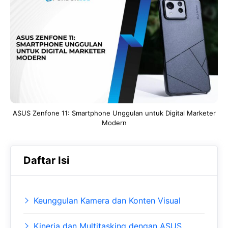
e
t
g
b
s
r
o
A
a
o
p
m
k
p
ASUS Zenfone 11: Smartphone Unggulan untuk Digital Marketer
Modern
Daftar Isi
Keunggulan Kamera dan Konten Visual
Kinerja dan Multitasking dengan ASUS