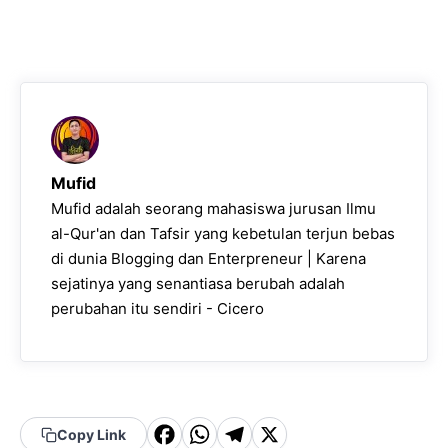
Mufid
Mufid adalah seorang mahasiswa jurusan Ilmu
al-Qur'an dan Tafsir yang kebetulan terjun bebas
di dunia Blogging dan Enterpreneur | Karena
sejatinya yang senantiasa berubah adalah
perubahan itu sendiri - Cicero
F
W
T
X
Copy Link