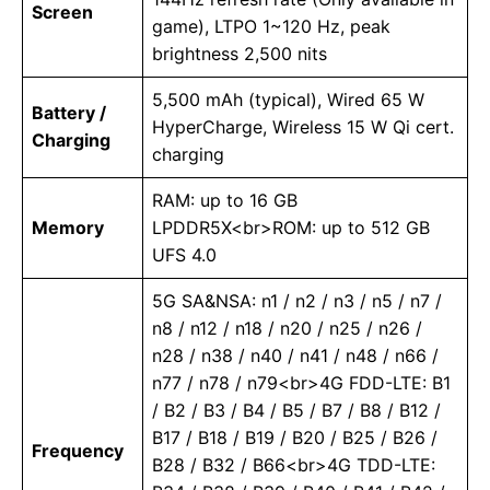
Screen
game), LTPO 1~120 Hz, peak
brightness 2,500 nits
5,500 mAh (typical), Wired 65 W
Battery /
HyperCharge, Wireless 15 W Qi cert.
Charging
charging
RAM: up to 16 GB
Memory
LPDDR5X<br>ROM: up to 512 GB
UFS 4.0
5G SA&NSA: n1 / n2 / n3 / n5 / n7 /
n8 / n12 / n18 / n20 / n25 / n26 /
n28 / n38 / n40 / n41 / n48 / n66 /
n77 / n78 / n79<br>4G FDD-LTE: B1
/ B2 / B3 / B4 / B5 / B7 / B8 / B12 /
B17 / B18 / B19 / B20 / B25 / B26 /
Frequency
B28 / B32 / B66<br>4G TDD-LTE: