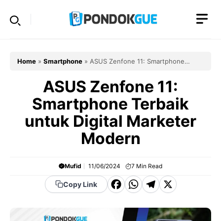
Skip
to
content
Home
»
Smartphone
»
ASUS Zenfone 11: Smartphone
Terbaik untuk Digital Marketer Modern
ASUS Zenfone 11:
Smartphone Terbaik
untuk Digital Marketer
Modern
Mufid
11/06/2024
7
Min Read
F
W
T
X
Copy Link
a
h
el
c
a
e