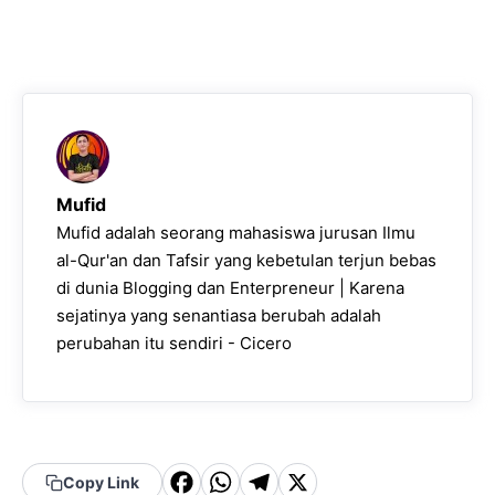
Mufid
Mufid adalah seorang mahasiswa jurusan Ilmu
al-Qur'an dan Tafsir yang kebetulan terjun bebas
di dunia Blogging dan Enterpreneur | Karena
sejatinya yang senantiasa berubah adalah
perubahan itu sendiri - Cicero
F
W
T
X
Copy Link