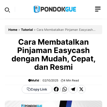
Skip
to
content
Home
»
Tutorial
»
Cara Membatalkan Pinjaman Easycash
dengan Mudah, Cepat, dan Resmi
Cara Membatalkan
Pinjaman Easycash
dengan Mudah, Cepat,
dan Resmi
Mufid
02/10/2025
4
Min Read
F
W
T
X
Copy Link
a
h
el
c
a
e