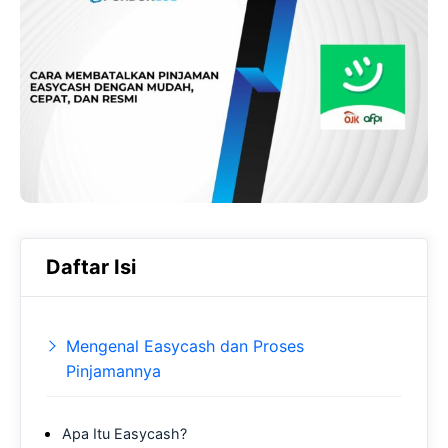
e
t
g
b
s
r
o
A
a
o
p
m
k
p
Daftar Isi
Mengenal Easycash dan Proses
Pinjamannya
Apa Itu Easycash?