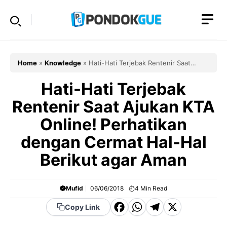
Skip
to
content
Home
»
Knowledge
»
Hati-Hati Terjebak Rentenir Saat
Ajukan KTA Online! Perhatikan dengan Cermat Hal-Hal
Berikut agar Aman
Hati-Hati Terjebak
Rentenir Saat Ajukan KTA
Online! Perhatikan
dengan Cermat Hal-Hal
Berikut agar Aman
Mufid
06/06/2018
4
Min Read
F
W
T
X
Copy Link
a
h
el