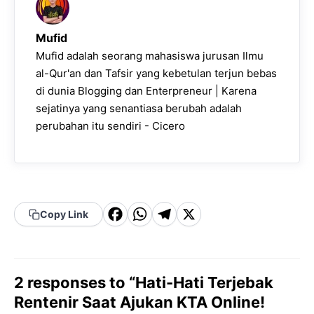
Mufid
Mufid adalah seorang mahasiswa jurusan Ilmu
al-Qur'an dan Tafsir yang kebetulan terjun bebas
di dunia Blogging dan Enterpreneur | Karena
sejatinya yang senantiasa berubah adalah
perubahan itu sendiri - Cicero
F
W
T
X
Copy Link
a
h
el
c
a
e
e
t
g
2 responses to “Hati-Hati Terjebak
b
s
r
Rentenir Saat Ajukan KTA Online!