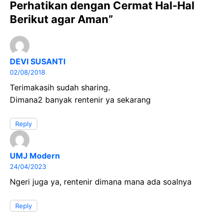
Perhatikan dengan Cermat Hal-Hal
o
A
a
Berikut agar Aman”
o
p
m
k
p
DEVI SUSANTI
02/08/2018
Terimakasih sudah sharing.
Dimana2 banyak rentenir ya sekarang
Reply
UMJ Modern
24/04/2023
Ngeri juga ya, rentenir dimana mana ada soalnya
Reply