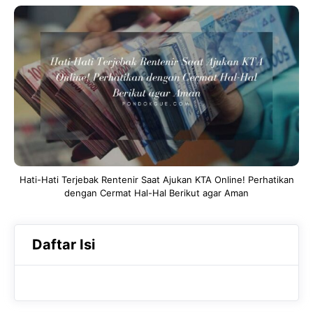
c
a
e
e
t
g
b
s
r
o
A
a
o
p
m
k
p
Hati-Hati Terjebak Rentenir Saat Ajukan KTA Online! Perhatikan
dengan Cermat Hal-Hal Berikut agar Aman
Daftar Isi