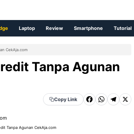
dge
Laptop
Review
Smartphone
Tutorial
nan CekAja.com
redit Tanpa Agunan
F
W
T
X
Copy Link
a
h
el
c
a
e
e
t
g
edit Tanpa Agunan CekAja.com