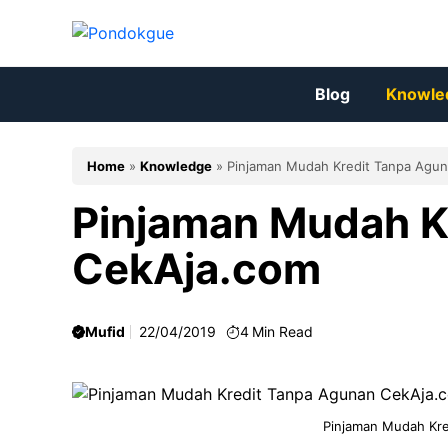
Skip
to
content
Blog
Knowle
Home
»
Knowledge
»
Pinjaman Mudah Kredit Tanpa Agu
Pinjaman Mudah K
CekAja.com
Mufid
22/04/2019
4
Min Read
Pinjaman Mudah Kr