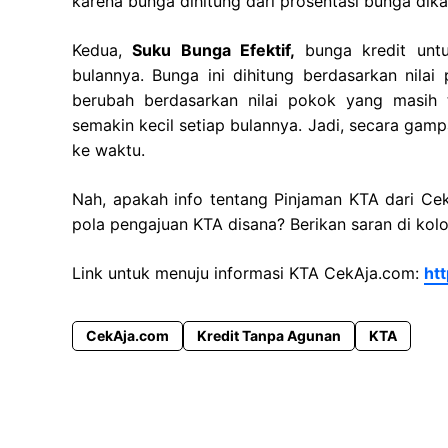
karena bunga dihitung dari prosentasi bunga dik
Kedua,
Suku Bunga Efektif,
bunga kredit untu
bulannya. Bunga ini dihitung berdasarkan nila
berubah berdasarkan nilai pokok yang masih t
semakin kecil setiap bulannya. Jadi, secara gam
ke waktu.
Nah, apakah info tentang Pinjaman KTA dari 
pola pengajuan KTA disana? Berikan saran di kol
Link untuk menuju informasi KTA CekAja.com:
ht
CekAja.com
Kredit Tanpa Agunan
KTA