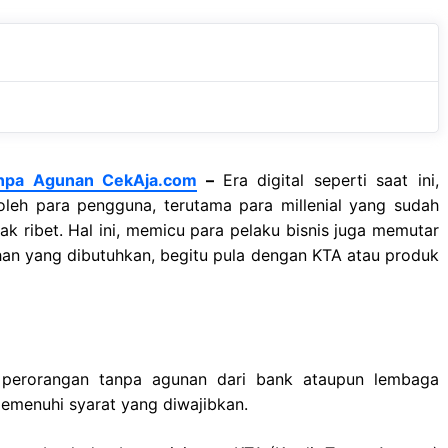
b
s
r
o
A
a
o
p
m
k
p
anpa Agunan CekAja.com
–
Era digital seperti saat ini,
oleh para pengguna, terutama para millenial yang sudah
ak ribet. Hal ini, memicu para pelaku bisnis juga memutar
n yang dibutuhkan, begitu pula dengan KTA atau produk
k perorangan tanpa agunan dari bank ataupun lembaga
emenuhi syarat yang diwajibkan.