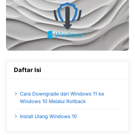
b
s
r
o
A
a
o
p
m
k
p
Daftar Isi
Cara Downgrade dari Windows 11 ke
Windows 10 Melalui Rollback
Install Ulang Windows 10