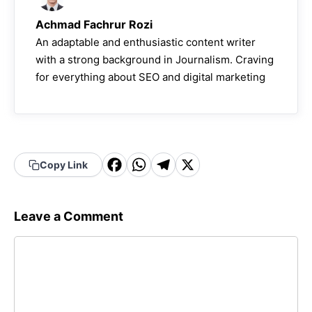
Achmad Fachrur Rozi
An adaptable and enthusiastic content writer
with a strong background in Journalism. Craving
for everything about SEO and digital marketing
F
W
T
X
Copy Link
a
h
el
c
a
e
Leave a Comment
e
t
g
Comment
b
s
r
o
A
a
o
p
m