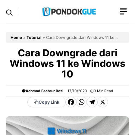
Skip
to
content
Home
»
Tutorial
»
Cara Downgrade dari Windows 11 ke
Windows 10
Cara Downgrade dari
Windows 11 ke Windows
10
Achmad Fachrur Rozi
17/10/2023
3
Min Read
F
W
T
X
Copy Link
a
h
el
c
a
e
e
t
g