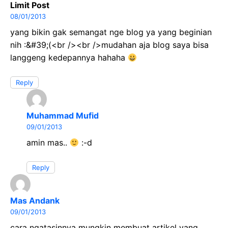
Limit Post
k
p
08/01/2013
yang bikin gak semangat nge blog ya yang beginian
nih :&#39;(<br /><br />mudahan aja blog saya bisa
langgeng kedepannya hahaha
Reply
Muhammad Mufid
09/01/2013
amin mas..
:-d
Reply
Mas Andank
09/01/2013
cara ngatasinnya mungkin membuat artikel yang