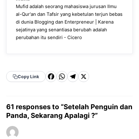
Mufid adalah seorang mahasiswa jurusan Ilmu
al-Qur'an dan Tafsir yang kebetulan terjun bebas
di dunia Blogging dan Enterpreneur | Karena
sejatinya yang senantiasa berubah adalah
perubahan itu sendiri - Cicero
F
W
T
X
Copy Link
a
h
el
c
a
e
e
t
g
61 responses to “Setelah Penguin dan
b
s
r
Panda, Sekarang Apalagi ?”
o
A
a
o
p
m