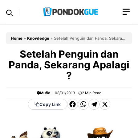
Skip
to
content
Home
»
Knowledge
»
Setelah Penguin dan Panda, Sekarang
Apalagi ?
Setelah Penguin dan
Panda, Sekarang Apalagi
?
Mufid
08/01/2013
2
Min Read
F
W
T
X
Copy Link
a
h
el
c
a
e
e
t
g