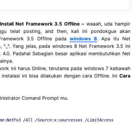
o
p
m
k
p
Install Net Framework 3.5 Offline –
waaah, uda hampir
gu telat posting, and then, kali ini pondokgue akan
 Framework 3.5 Offline pada
windows 8
. Apa itu Net
^_^. Yang jelas, pada windows 8 Net Framework 3.5 ini
 4.0. Padahal Sebagian besar aplikasi membutuhkan Net
gainya.
ork ini harus Online, terutama pada windows 7 kebawah
nstalasi ini bisa dilakukan dengan cara Offline. Ini
Cara
inistrator Comand Prompt mu.
me:NetFx3 /All /Source:x:sourcessxs /LimitAccess