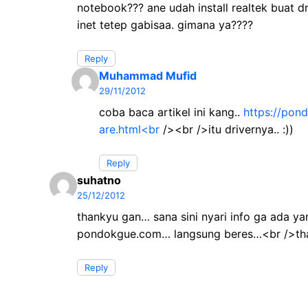
notebook??? ane udah install realtek buat d
inet tetep gabisaa. gimana ya????
Reply
Muhammad Mufid
29/11/2012
coba baca artikel ini kang..
https://pon
are.html<br
/><br />itu drivernya.. :))
Reply
suhatno
25/12/2012
thankyu gan… sana sini nyari info ga ada ya
pondokgue.com… langsung beres…<br />th
Reply