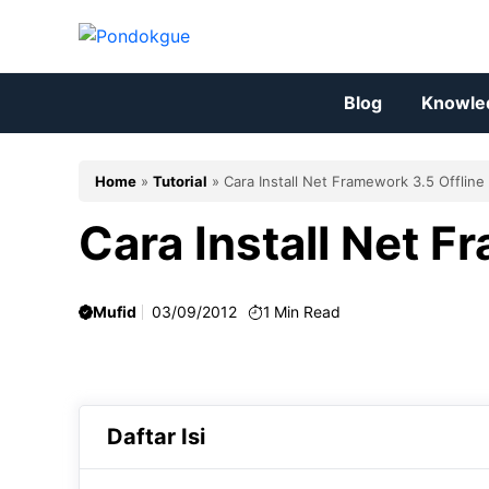
Skip
to
content
Blog
Knowle
Home
»
Tutorial
»
Cara Install Net Framework 3.5 Offline
Cara Install Net F
Mufid
03/09/2012
1
Min Read
Daftar Isi