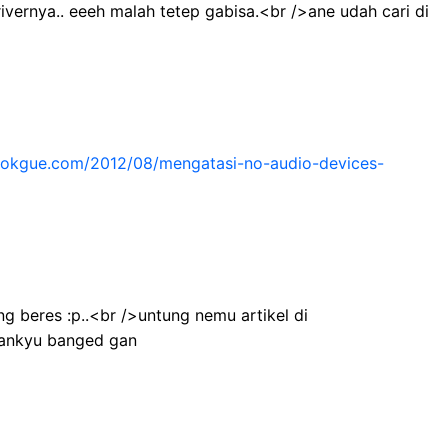
rivernya.. eeeh malah tetep gabisa.<br />ane udah cari di
dokgue.com/2012/08/mengatasi-no-audio-devices-
ng beres :p..<br />untung nemu artikel di
ankyu banged gan