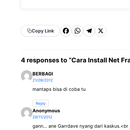
F
W
T
X
Copy Link
a
h
el
c
a
e
e
t
g
4 responses to “Cara Install Net F
b
s
r
BERBAGI
o
A
a
21/09/2012
o
p
m
mantaps bisa di coba tu
k
p
Reply
Anonymous
29/11/2012
gann… ane Garrdave nyang dari kaskus.<br /