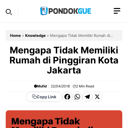
Skip
to
content
Home
»
Knowledge
»
Mengapa Tidak Memiliki Rumah di
Pinggiran Kota Jakarta
Mengapa Tidak Memiliki
Rumah di Pinggiran Kota
Jakarta
Mufid
22/04/2018
2
Min Read
F
W
T
X
Copy Link
a
h
el
c
a
e
e
t
g