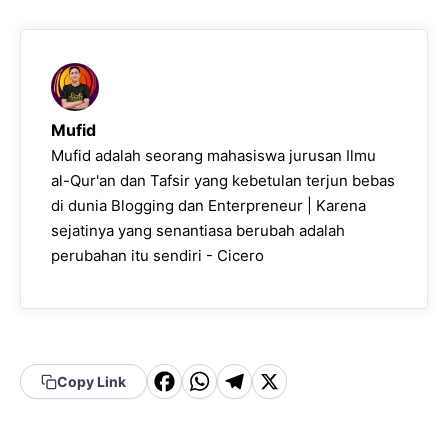
Mufid
Mufid adalah seorang mahasiswa jurusan Ilmu
al-Qur'an dan Tafsir yang kebetulan terjun bebas
di dunia Blogging dan Enterpreneur | Karena
sejatinya yang senantiasa berubah adalah
perubahan itu sendiri - Cicero
F
W
T
X
Copy Link
a
h
el
c
a
e