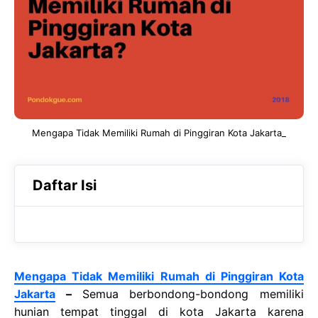
b
s
r
o
A
a
o
p
m
k
p
Mengapa Tidak Memiliki Rumah di Pinggiran Kota Jakarta_
Daftar Isi
Mengapa Tidak Memiliki Rumah di Pinggiran Kota
Jakarta
–
Semua berbondong-bondong memiliki
hunian tempat tinggal di kota Jakarta karena