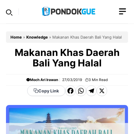
Skip
to
content
Home
»
Knowledge
»
Makanan Khas Daerah Bali Yang Halal
Makanan Khas Daerah
Bali Yang Halal
Moch Ari Irawan
27/03/2019
3
Min Read
F
W
T
X
Copy Link
a
h
el
c
a
e
e
t
g
b
s
r