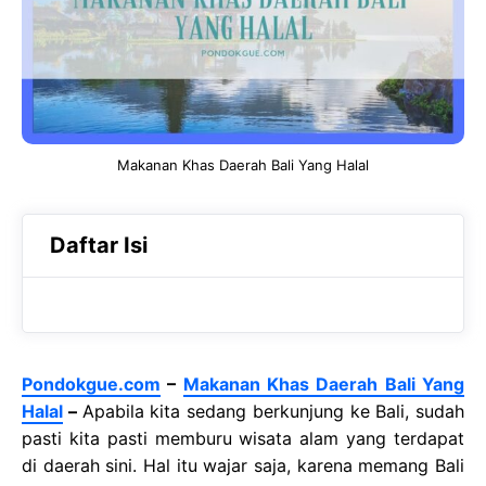
o
A
a
o
p
m
k
p
Makanan Khas Daerah Bali Yang Halal
Daftar Isi
Pondokgue.com
–
Makanan Khas Daerah Bali Yang
Halal
–
Apabila kita sedang berkunjung ke Bali, sudah
pasti kita pasti memburu wisata alam yang terdapat
di daerah sini. Hal itu wajar saja, karena memang Bali