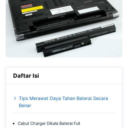
b
s
r
o
A
a
o
p
m
k
p
Daftar Isi
Tips Merawat Daya Tahan Baterai Secara
Benar
Cabut Charger Dikala Baterai Full