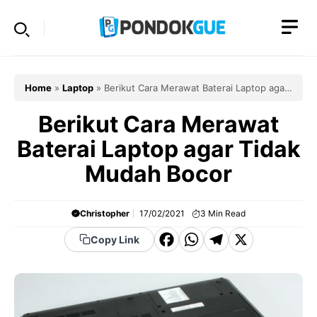
Skip
to
content
Home
»
Laptop
»
Berikut Cara Merawat Baterai Laptop agar
Tidak Mudah Bocor
Berikut Cara Merawat
Baterai Laptop agar Tidak
Mudah Bocor
Christopher
17/02/2021
3
Min Read
F
W
T
X
Copy Link
a
h
el
c
a
e
e
t
g