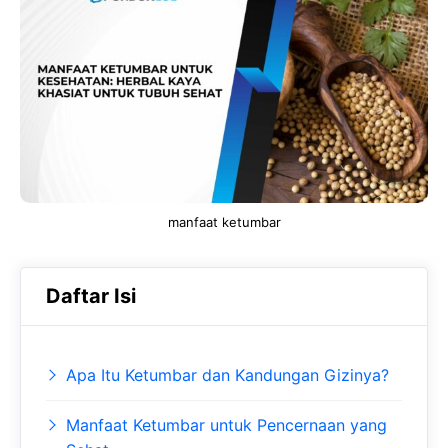
e
t
g
b
s
r
o
A
a
o
p
m
k
p
manfaat ketumbar
Daftar Isi
Apa Itu Ketumbar dan Kandungan Gizinya?
Manfaat Ketumbar untuk Pencernaan yang