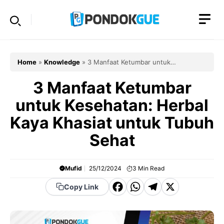
Skip
to
content
Home
»
Knowledge
»
3 Manfaat Ketumbar untuk
Kesehatan: Herbal Kaya Khasiat untuk Tubuh Sehat
3 Manfaat Ketumbar
untuk Kesehatan: Herbal
Kaya Khasiat untuk Tubuh
Sehat
Mufid
25/12/2024
3
Min Read
F
W
T
X
Copy Link
a
h
el
c
a
e