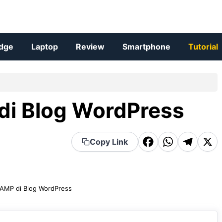
dge
Laptop
Review
Smartphone
Tutorial
di Blog WordPress
F
W
T
X
Copy Link
a
h
el
c
a
e
e
t
g
 AMP di Blog WordPress
b
s
r
o
A
a