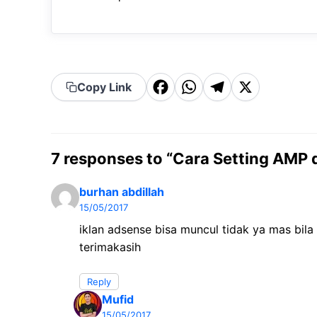
F
W
T
X
Copy Link
a
h
el
c
a
e
e
t
g
7 responses to “Cara Setting AMP 
b
s
r
burhan abdillah
o
A
a
15/05/2017
o
p
m
iklan adsense bisa muncul tidak ya mas bil
k
p
terimakasih
Reply
Mufid
15/05/2017