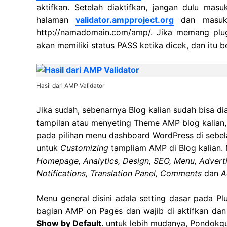
aktifkan. Setelah diaktifkan, jangan dulu mas
halaman
validator.ampproject.org
dan masuka
http://namadomain.com/amp/. Jika memang plug
akan memiliki status PASS ketika dicek, dan itu b
Hasil dari AMP Validator
Jika sudah, sebenarnya Blog kalian sudah bisa di
tampilan atau menyeting Theme AMP blog kalian
pada pilihan menu dashboard WordPress di sebe
untuk
Customizing
tampliam AMP di Blog kalian. 
Homepage, Analytics, Design, SEO, Menu, Advertis
Notifications, Translation Panel, Comments
dan
A
Menu general disini adala setting dasar pada Pl
bagian AMP on Pages dan wajib di aktifkan da
Show by Default.
untuk lebih mudanya, Pondokgu