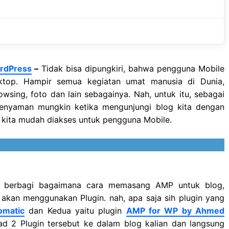
o
p
m
k
p
ordPress
–
Tidak bisa dipungkiri, bahwa pengguna Mobile
sktop. Hampir semua kegiatan umat manusia di Dunia,
rowsing, foto dan lain sebagainya. Nah, untuk itu, sebagai
senyaman mungkin ketika mengunjungi blog kita dengan
 kita mudah diakses untuk pengguna Mobile.
it berbagi bagaimana cara memasang AMP untuk blog,
akan menggunakan Plugin. nah, apa saja sih plugin yang
omatic
dan Kedua yaitu plugin
AMP for WP by Ahmed
d 2 Plugin tersebut ke dalam blog kalian dan langsung