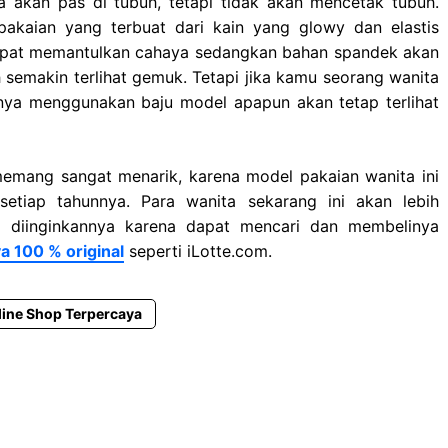
a akan pas di tubuh, tetapi tidak akan mencetak tubuh.
akaian yang terbuat dari kain yang glowy dan elastis
 dapat memantulkan cahaya sedangkan bahan spandek akan
emakin terlihat gemuk. Tetapi jika kamu seorang wanita
nya menggunakan baju model apapun akan tetap terlihat
memang sangat menarik, karena model pakaian wanita ini
etiap tahunnya. Para wanita sekarang ini akan lebih
 diinginkannya karena dapat mencari dan membelinya
a 100 % original
seperti iLotte.com.
line Shop Terpercaya