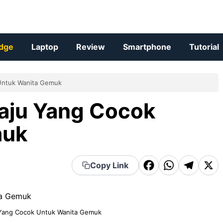
dge
Laptop
Review
Smartphone
Tutorial
Untuk Wanita Gemuk
aju Yang Cocok
muk
F
W
T
X
Copy Link
a
h
el
c
a
e
e
t
g
Yang Cocok Untuk Wanita Gemuk