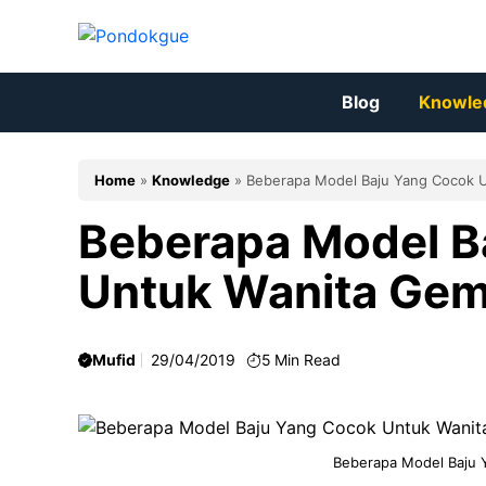
Skip
to
content
Blog
Knowle
Home
»
Knowledge
»
Beberapa Model Baju Yang Cocok 
Beberapa Model B
Untuk Wanita Ge
Mufid
29/04/2019
5
Min Read
Beberapa Model Baju 