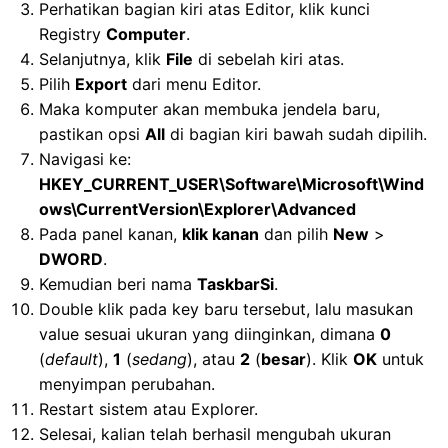
Perhatikan bagian kiri atas Editor, klik kunci
Registry
Computer
.
Selanjutnya, klik
File
di sebelah kiri atas.
Pilih
Export
dari menu Editor.
Maka komputer akan membuka jendela baru,
pastikan opsi
All
di bagian kiri bawah sudah dipilih.
Navigasi ke:
HKEY_CURRENT_USER\Software\Microsoft\Wind
ows\CurrentVersion\Explorer\Advanced
Pada panel kanan,
klik kanan
dan pilih
New
>
DWORD
.
Kemudian beri nama
TaskbarSi
.
Double klik pada key baru tersebut, lalu masukan
value sesuai ukuran yang diinginkan, dimana
0
(
default
),
1
(
sedang
), atau
2
(
besar
). Klik
OK
untuk
menyimpan perubahan.
Restart sistem atau Explorer.
Selesai, kalian telah berhasil mengubah ukuran