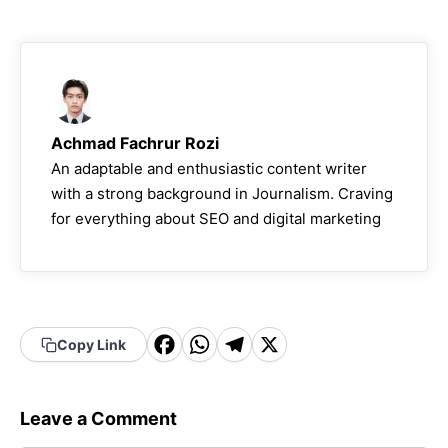
Achmad Fachrur Rozi
An adaptable and enthusiastic content writer
with a strong background in Journalism. Craving
for everything about SEO and digital marketing
F
W
T
X
Copy Link
a
h
el
c
a
e
Leave a Comment
e
t
g