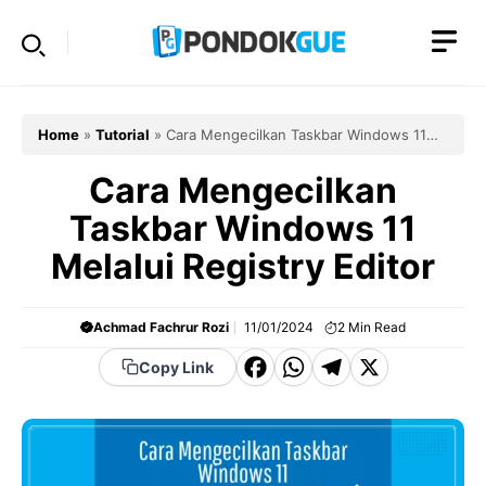
Skip
to
content
Home
»
Tutorial
»
Cara Mengecilkan Taskbar Windows 11
Melalui Registry Editor
Cara Mengecilkan
Taskbar Windows 11
Melalui Registry Editor
Achmad Fachrur Rozi
11/01/2024
2
Min Read
F
W
T
X
Copy Link
a
h
el
c
a
e
e
t
g