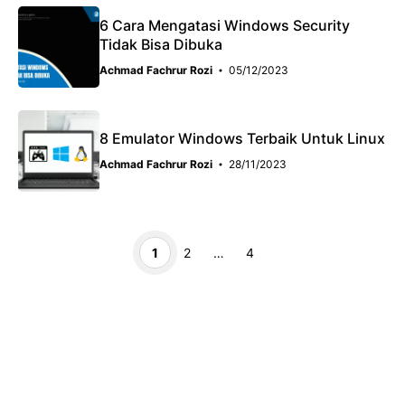
6 Cara Mengatasi Windows Security
Tidak Bisa Dibuka
Achmad Fachrur Rozi
05/12/2023
8 Emulator Windows Terbaik Untuk Linux
Achmad Fachrur Rozi
28/11/2023
Page
Page
Page
1
2
…
4