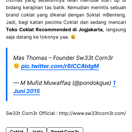
thomas yang sebelumnya telah memulai start up di
bidang kerajinan tas batik. Kemudian merintis sebuah
brand coklat yang dikenal dengan Soklat mBenteng.
Jadi, bagi kalian pecinta Coklat dan sedang mencari
Toko Coklat Recommended di Jogjakarta,
langsung
saja datang ke tokonya yaa.
Mas Thomas – Founder Sw33t Corn3r
pic.twitter.com/r6lCCAtdgM
— M Mufid Muwaffaq (@pondokgue)
1
Juni 2015
Sw33t Corn3r Official : http://www.sw33tcorn3r.com/
Coklat
Jogja
Sweet Corn3r