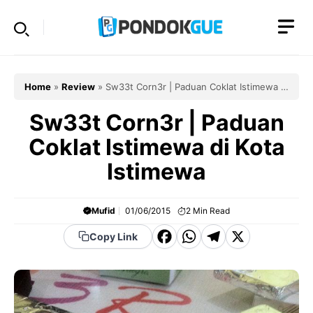
Skip
to
content
Home
»
Review
»
Sw33t Corn3r | Paduan Coklat Istimewa di
Kota Istimewa
Sw33t Corn3r | Paduan
Coklat Istimewa di Kota
Istimewa
Mufid
01/06/2015
2
Min Read
F
W
T
X
Copy Link
a
h
el
c
a
e
e
t
g