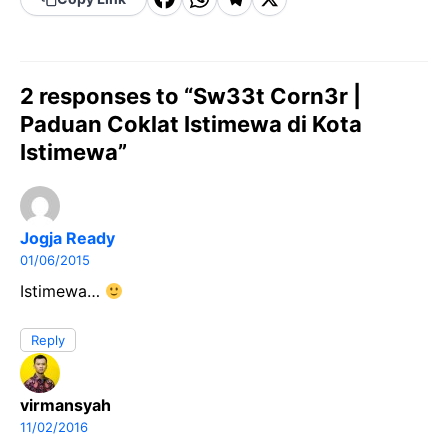
F
W
T
X
a
h
el
c
a
e
e
t
g
2 responses to “Sw33t Corn3r |
b
s
r
Paduan Coklat Istimewa di Kota
Istimewa”
o
A
a
o
p
m
k
p
Jogja Ready
01/06/2015
Istimewa…
Reply
virmansyah
11/02/2016