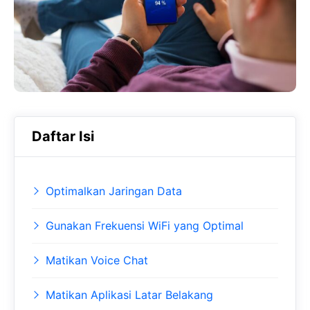
o
A
a
o
p
m
k
p
Daftar Isi
Optimalkan Jaringan Data
Gunakan Frekuensi WiFi yang Optimal
Matikan Voice Chat
Matikan Aplikasi Latar Belakang