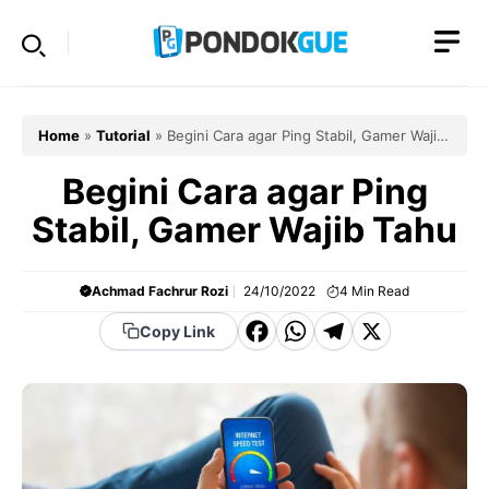
Skip
to
content
Home
»
Tutorial
»
Begini Cara agar Ping Stabil, Gamer Wajib
Tahu
Begini Cara agar Ping
Stabil, Gamer Wajib Tahu
Achmad Fachrur Rozi
24/10/2022
4
Min Read
F
W
T
X
Copy Link
a
h
el
c
a
e
e
t
g
b
s
r