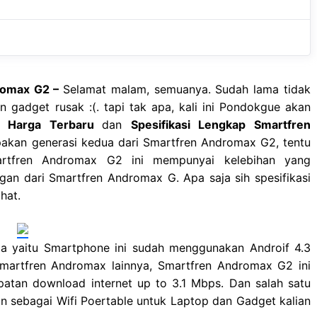
b
s
r
o
A
a
o
p
m
k
p
dromax G2 –
Selamat malam, semuanya. Sudah lama tidak
 gadget rusak :(. tapi tak apa, kali ini Pondokgue akan
ai
Harga Terbaru
dan
Spesifikasi Lengkap Smartfren
kan generasi kedua dari Smartfren Andromax G2, tentu
artfren Andromax G2 ini mempunyai kelebihan yang
an dari Smartfren Andromax G. Apa saja sih spesifikasi
hat.
a yaitu Smartphone ini sudah menggunakan Androif 4.3
 Smartfren Andromax lainnya, Smartfren Andromax G2 ini
tan download internet up to 3.1 Mbps. Dan salah satu
an sebagai Wifi Poertable untuk Laptop dan Gadget kalian