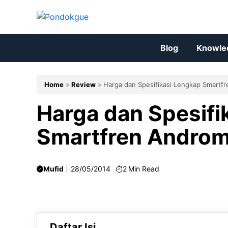
Skip
to
content
Blog
Knowle
Home
»
Review
»
Harga dan Spesifikasi Lengkap Smartf
Harga dan Spesifi
Smartfren Andro
Mufid
28/05/2014
2
Min Read
Daftar Isi