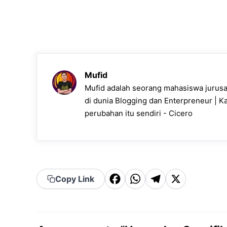
Mufid
Mufid adalah seorang mahasiswa jurusan
di dunia Blogging dan Enterpreneur | K
perubahan itu sendiri - Cicero
F
W
T
X
Copy Link
a
h
el
c
a
e