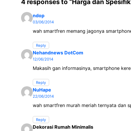
e
t
g
4 responses to “Harga dan Spesif
b
s
r
ndop
o
A
a
03/06/2014
o
p
m
wah smartfren memang jagonya smartphone 
k
p
Reply
Nehandnews DotCom
12/06/2014
Makasih gan informasinya, smartphone kere
Reply
NuHape
22/06/2014
wah smartfren murah meriah ternyata dan s
Reply
Dekorasi Rumah Minimalis