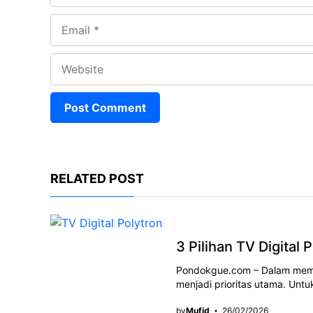
Email
Website
RELATED POST
3 Pilihan TV Digital
Pondokgue.com – Dalam memili
menjadi prioritas utama. Un
by
Mufid
26/02/2026