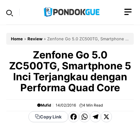
Skip
to
content
Home
»
Review
»
Zenfone Go 5.0 ZC500TG, Smartphone 5
Inci Terjangkau dengan Performa Quad Core
Zenfone Go 5.0
ZC500TG, Smartphone 5
Inci Terjangkau dengan
Performa Quad Core
Mufid
14/02/2016
4
Min Read
F
W
T
X
Copy Link
a
h
el
c
a
e