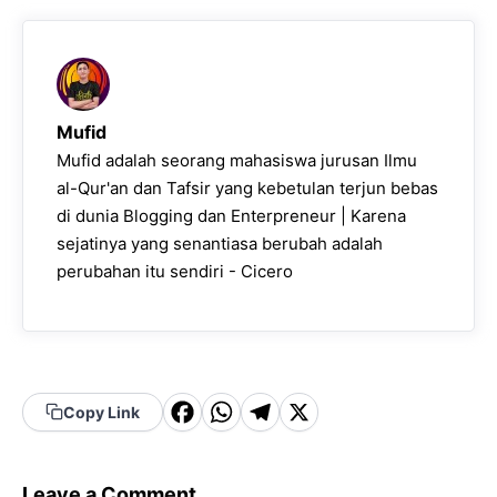
Mufid
Mufid adalah seorang mahasiswa jurusan Ilmu
al-Qur'an dan Tafsir yang kebetulan terjun bebas
di dunia Blogging dan Enterpreneur | Karena
sejatinya yang senantiasa berubah adalah
perubahan itu sendiri - Cicero
F
W
T
X
Copy Link
a
h
el
c
a
e
Leave a Comment