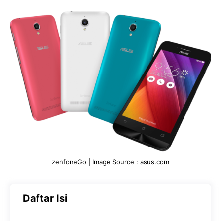
e
t
g
b
s
r
o
A
a
o
p
m
k
p
zenfoneGo | Image Source : asus.com
Daftar Isi