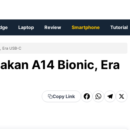
dge
Laptop
Review
Smartphone
Tutorial
, Era USB-C
akan A14 Bionic, Era
F
W
T
X
Copy Link
a
h
el
c
a
e
e
t
g